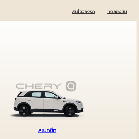
สนใจจองรถ
ทดลองขับ
สเปคชีท