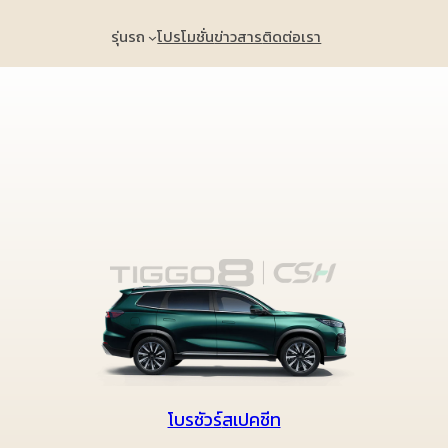
รุ่นรถ
โปรโมชั่น
ข่าวสาร
ติดต่อเรา
โบรชัวร์
สเปคชีท