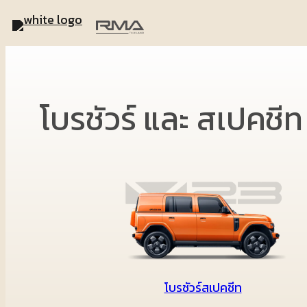
Skip
to
content
โบรชัวร์ และ สเปคชีท
โบรชัวร์
สเปคชีท